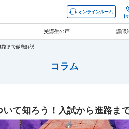
オンラインルーム
[受
受講生の声
講師
進路まで徹底解説
中学生コース
コース詳細
コラム
料金詳細
ついて知ろう！入試から進路ま