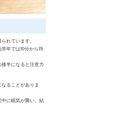
限られています。
年では10分から15
の後半になると注意力
になることがありま
業中に眠気が襲い、結