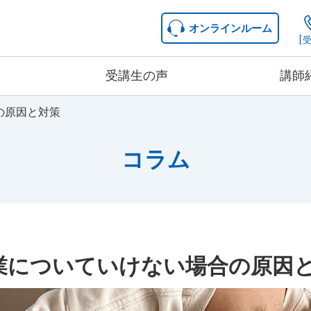
オンラインルーム
[受
受講生の声
講師
の原因と対策
中学生コース
コース詳細
コラム
料金詳細
業についていけない場合の原因