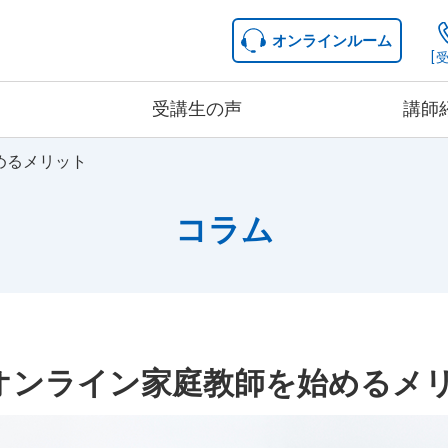
オンラインルーム
[受
受講生の声
講師
めるメリット
中学生コース
コース詳細
コラム
料金詳細
オンライン家庭教師を始めるメ