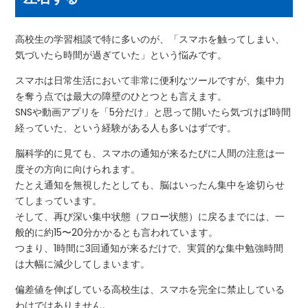
高校生の学習相談で特に多いのが、「スマホを触ってしまい、
気づいたら時間が過ぎていた」という悩みです。
スマホは日常生活において非常に便利なツールですが、集中力
を奪う点では最大の障壁のひとつとも言えます。
SNSや動画アプリを「5分だけ」と思って開いたら気づけば1時間
経っていた、という経験がある人も多いはずです。
脳科学的に見ても、スマホの通知が来るたびに人間の注意は一
度その方向に向けられます。
たとえ通知を無視したとしても、脳はいったん集中を途切らせ
てしまっています。
そして、再び深い集中状態（フロー状態）に戻るまでには、一
般的に約15〜20分かかるとも言われています。
つまり、1時間に3回通知が来るだけで、実質的な集中勉強時間
は大幅に減少してしまいます。
偏差値を伸ばしている高校生は、スマホを完全に禁止している
わけではありません。