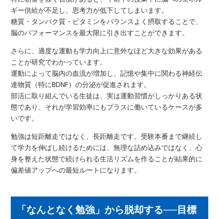
ギー供給が不足し、思考力が低下してしまいます。
糖質・タンパク質・ビタミンをバランスよく摂取することで、
脳のパフォーマンスを最大限に引き出すことができます。
さらに、適度な運動も学力向上に意外なほど大きな効果がある
ことが研究でわかっています。
運動によって脳内の血流が増加し、記憶や集中に関わる神経伝
達物質（特にBDNF）の分泌が促進されます。
部活に取り組んでいる生徒は、実は運動習慣がしっかりある状
態であり、それが学習効率にもプラスに働いているケースが多
いです。
勉強は短距離走ではなく、長距離走です。受験本番まで継続し
て学力を伸ばし続けるためには、無理な詰め込みではなく、心
身を整えた状態で続けられる生活リズムを作ることが結果的に
偏差値アップへの最短ルートになります。
「なんとなく勉強」から脱却する──目標