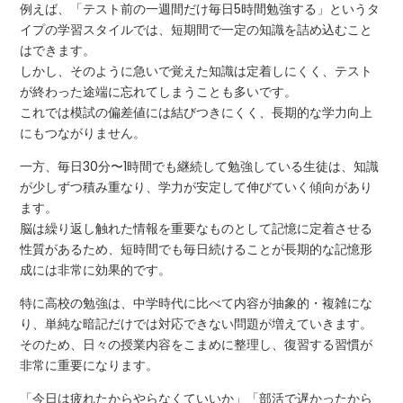
例えば、「テスト前の一週間だけ毎日5時間勉強する」というタ
イプの学習スタイルでは、短期間で一定の知識を詰め込むこと
はできます。
しかし、そのように急いで覚えた知識は定着しにくく、テスト
が終わった途端に忘れてしまうことも多いです。
これでは模試の偏差値には結びつきにくく、長期的な学力向上
にもつながりません。
一方、毎日30分〜1時間でも継続して勉強している生徒は、知識
が少しずつ積み重なり、学力が安定して伸びていく傾向があり
ます。
脳は繰り返し触れた情報を重要なものとして記憶に定着させる
性質があるため、短時間でも毎日続けることが長期的な記憶形
成には非常に効果的です。
特に高校の勉強は、中学時代に比べて内容が抽象的・複雑にな
り、単純な暗記だけでは対応できない問題が増えていきます。
そのため、日々の授業内容をこまめに整理し、復習する習慣が
非常に重要になります。
「今日は疲れたからやらなくていいか」「部活で遅かったから