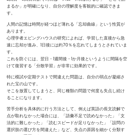
まるか」が明確になり、自分の理解度を客観的に確認できま
す。
人間の記憶は時間が経つほど薄れる「忘却曲線」という性質が
あります。
心理学者エビングハウスの研究によれば、学習した直後から急
速に忘却が進み、1日後には約70％を忘れてしまうとされていま
す。
これを防ぐには、翌日・1週間後・1か月後というように間隔を空
けて復習する「分散学習」が非常に効果的です。
特に模試や定期テストで間違えた問題は、自分の弱点が凝縮さ
れた宝の山です。
そこを放置してしまうと、同じ種類の問題で何度も失点し続け
ることになります。
苦手分析を具体的に行う方法として、例えば英語の長文読解で
点が取れなかった場合には、「語彙不足で読めなかった」「文
法的に難しかった」「読むスピードが足りなかった」「設問の
選択肢の選び方を間違えた」など、失点の原因を細かく分類す