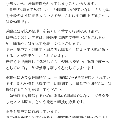
う焦りから、睡眠時間を削ってしまうことがあります。
「夜中の2時まで勉強した」「4時間しか寝ていない」という話
を美談のように語る人もいますが、これは学力向上の観点から
は逆効果です。
睡眠には記憶の整理・定着という重要な役割があります。
日中に学習した内容は、睡眠中に脳内で整理・定着されるた
め、睡眠不足は記憶力を著しく低下させます。
また、集中力・判断力・思考力も睡眠不足によって大幅に低下
することが科学的に示されています。
夜遅くまで無理して勉強しても、翌日の授業中に眠気でぼーっ
としていては、学習効率は著しく悪化してしまいます。
高校生に必要な睡眠時間は、一般的に7〜9時間程度とされてい
ます。部活や課外活動で忙しい時期でも、最低でも6時間以上は
確保することを意識してください。
「勉強時間を確保するために削るのは睡眠ではなく、ダラダラ
したスマホ時間」という発想の転換が必要です。
食事も集中力に直結しています。
特に朝食を抜く習慣があると、午前中の授業中に脳へのエネル