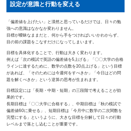
設定が意識と行動を変える
「偏差値を上げたい」と漠然と思っているだけでは、日々の勉
強への意識はなかなか変わりません。
目標が曖昧なままだと、何から手をつければいいかわからず、
目の前の課題をこなすだけになってしまいます。
目標を具体化することで、行動は大きく変わります。
例えば「次の模試で英語の偏差値を5上げる」「〇〇大学の合格
ラインに達するために、数学の点数を20点上げる」という目標
があれば、「そのためには今週何をすべきか」「今日はどの問
題を解くべきか」という逆算の思考が生まれます。
目標設定には「長期・中期・短期」の三段階で考えることが効
果的です。
長期目標は「〇〇大学に合格する」、中期目標は「秋の模試で
偏差値60に乗せる」、短期目標は「今月中に数学の二次関数を
完璧にする」というように、大きな目標を分解して日々の行動
レベルまで落とし込むことが重要です。