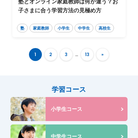
塾とオンライン家庭教師は何が違う？お
子さまに合う学習方法の見極め方
塾
家庭教師
小学生
中学生
高校生
1
2
3
…
13
»
学習コース
小学生コース
中学生コース