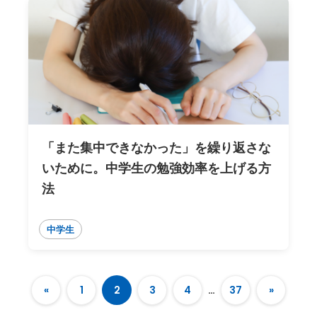
「また集中できなかった」を繰り返さな
いために。中学生の勉強効率を上げる方
法
中学生
«
1
2
3
4
…
37
»